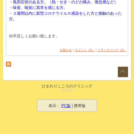
・風邪症状のある方。（熱・せき・のどの痛み、倦怠感など）
・味覚、嗅覚に異常を感じる方。
・２週間以内に新型コロナウイルス感染をした方と接触のあった
方。
何卒宜しくお願い致します。
お知らせ
｜
コメント（0）
｜
トラックバック（0）
ひまわりこころのクリニック
表示：
PC版
| 携帯版